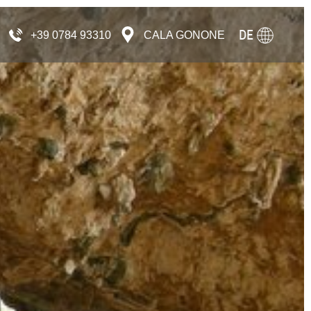
DE
+39 0784 93310
CALA GONONE