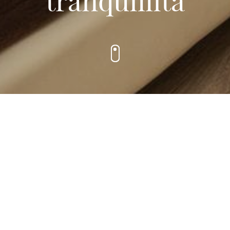
tranquillità
Le Camere
omfort nel cuore del Golfo
mere
dell’
Hotel Nettuno Cala Gonone
offrono
comfort
,
eleganza