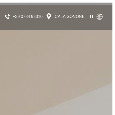
IT
+39 0784 93310
CALA GONONE