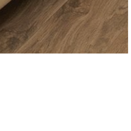
TOP
 di Orosei
e