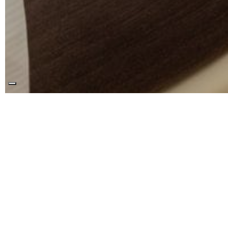
Relax e c
Le
ca